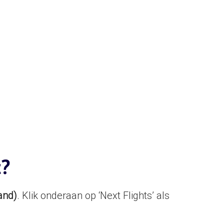
t?
and)
. Klik onderaan op ‘Next Flights’ als