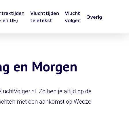
rtrektijden
Vluchttijden
Vlucht
Overig
E en DE)
teletekst
volgen
aag en Morgen
chtVolger.nl. Zo ben je altijd op de
luchten met een aankomst op Weeze