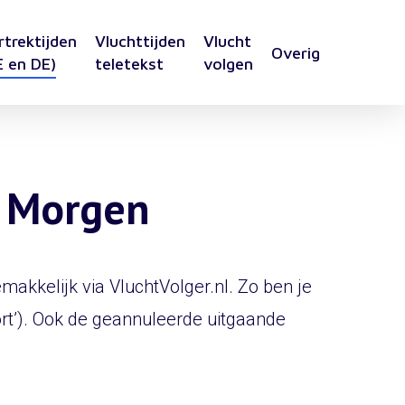
rtrektijden
Vluchttijden
Vlucht
Overig
E en DE)
teletekst
volgen
n Morgen
makkelijk via VluchtVolger.nl. Zo ben je
ort’). Ook de geannuleerde uitgaande