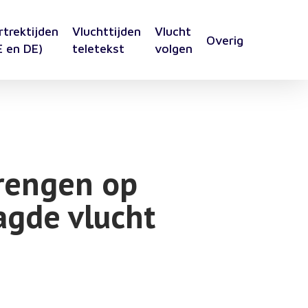
rtrektijden
Vluchttijden
Vlucht
Overig
E en DE)
teletekst
volgen
brengen op
agde vlucht